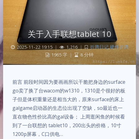
关于入手联想tablet 10
2025-11-22 19:15
|
1,216
|
折腾日记
,
硬件折腾
1965 字
|
8 分钟
前言 前段时间因为要画画所以干脆把身边的surface
go卖了换了台wacom的w1310，1310是个很好的板
子但是体积重量还是相当大的，原来surface的床上
galgame启动器的生态位出现了空缺，so最近也一
直在物色性价比高的gal设备； 上周逛闲鱼的时候看
到了一台联想的 tablet10，200出头的价格，10寸
1200p屏幕，C口供电…