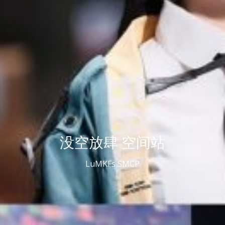
没空放肆 空间站
LuMKFs SMCP