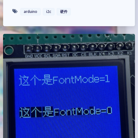
arduino
i2c
硬件