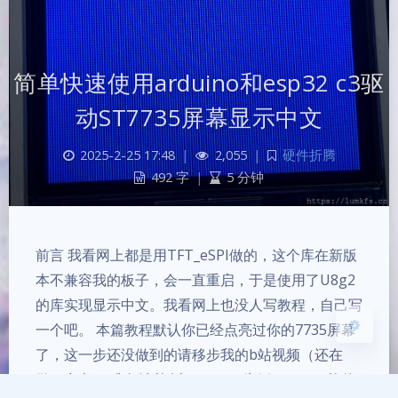
简单快速使用arduino和esp32 c3驱
动ST7735屏幕显示中文
夜间模式
2025-2-25 17:48
|
2,055
|
硬件折腾
Sans Serif
Serif
492 字
|
5 分钟
浅阴影
深阴影
关闭
日落
暗化
灰度
前言 我看网上都是用TFT_eSPI做的，这个库在新版
本不兼容我的板子，会一直重启，于是使用了U8g2
的库实现显示中文。我看网上也没人写教程，自己写
一个吧。 本篇教程默认你已经点亮过你的7735屏幕
了，这一步还没做到的请移步我的b站视频（还在
做）参考。 准备清单 以esp32 c3为例 arduino软件