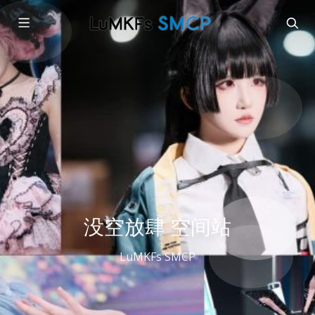
没空放肆 空间站
LuMKFs SMCP