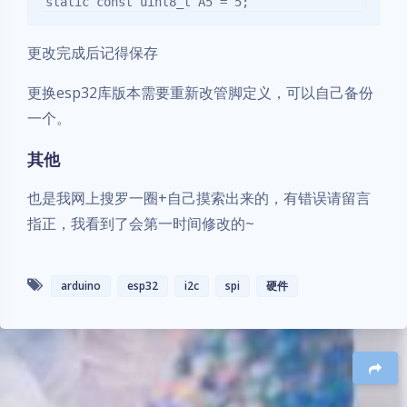
更改完成后记得保存
更换esp32库版本需要重新改管脚定义，可以自己备份
一个。
其他
也是我网上搜罗一圈+自己摸索出来的，有错误请留言
指正，我看到了会第一时间修改的~
arduino
esp32
i2c
spi
硬件
夜间模式
Sans Serif
Serif
浅阴影
深阴影