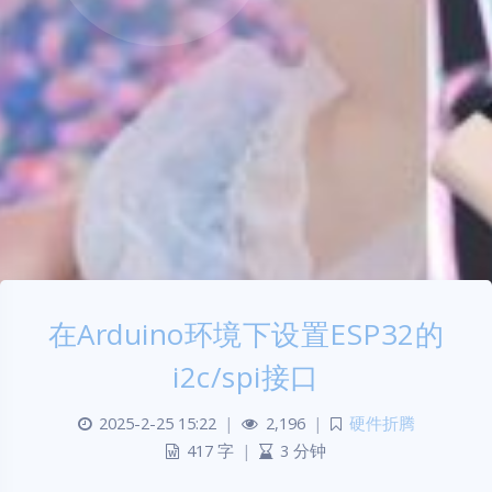
在Arduino环境下设置ESP32的
i2c/spi接口
2025-2-25 15:22
|
2,196
|
硬件折腾
417 字
|
3 分钟