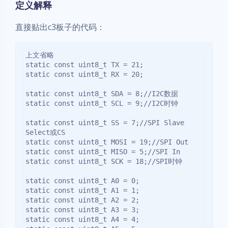
定义解释
直接贴出c3板子的代码：
上文省略

static const uint8_t TX = 21;

static const uint8_t RX = 20;

static const uint8_t SDA = 8;//I2C数据

static const uint8_t SCL = 9;//I2C时钟

static const uint8_t SS = 7;//SPI Slave 
Select或CS

static const uint8_t MOSI = 19;//SPI Out

static const uint8_t MISO = 5;//SPI In

static const uint8_t SCK = 18;//SPI时钟

static const uint8_t A0 = 0;

static const uint8_t A1 = 1;

static const uint8_t A2 = 2;

static const uint8_t A3 = 3;

static const uint8_t A4 = 4;
