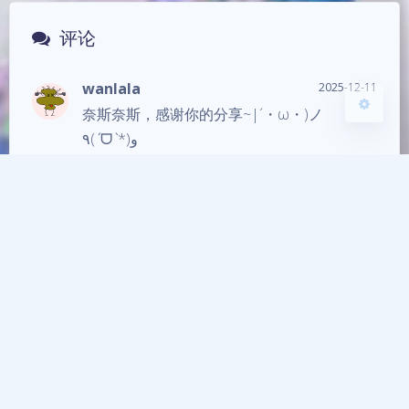
豆
关闭
日落
暗化
灰度
评论
wanlala
2025-12-11
奈斯奈斯，感谢你的分享~|´・ω・)ノ
٩(ˊᗜˋ*)و
发送评论